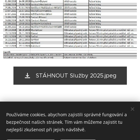
STÁHNOUT Služby 2025.jpeg
Používáme cookies, abychom zajistili správné fungování a
bezpečnost našich stránek. Tím vám můžeme zajistit tu
nejlepší zkušenost při jejich návštěvě.
© 2026 Farnost Hlubočky