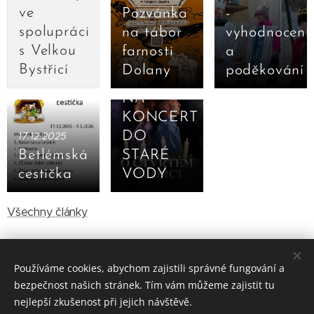
ve
Pozvánka
-
spolupráci
na tábor
vyhodnocení
s Velkou
farnosti
a
09.12.2025
Bystřicí
Dolany
poděkování
POZVÁNKA
NA
KONCERT
DO
17.12.2025
Betlémská
STARÉ
cestička
VODY
Všechny články
Používáme cookies, abychom zajistili správné fungování a
bezpečnost našich stránek. Tím vám můžeme zajistit tu
nejlepší zkušenost při jejich návštěvě.