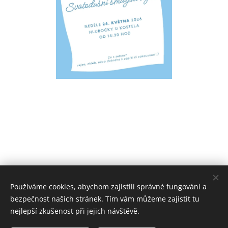
Používáme cookies, abychom zajistili správné fungování a
bezpečnost našich stránek. Tím vám můžeme zajistit tu
nejlepší zkušenost při jejich návštěvě.
© 2026 Farnost Hlubočky