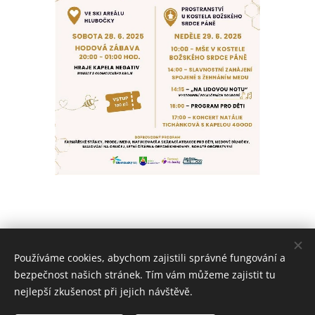
Používáme cookies, abychom zajistili správné fungování a
bezpečnost našich stránek. Tím vám můžeme zajistit tu
nejlepší zkušenost při jejich návštěvě.
© 2026 Farnost Hlubočky