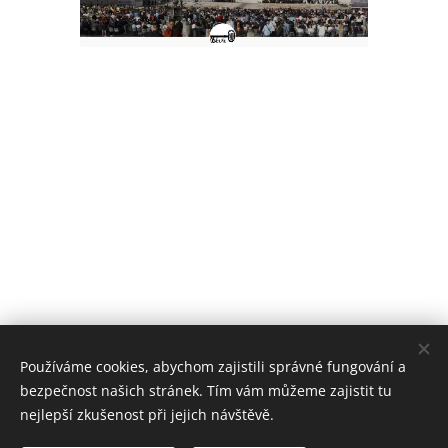
Používáme cookies, abychom zajistili správné fungování a
bezpečnost našich stránek. Tím vám můžeme zajistit tu
nejlepší zkušenost při jejich návštěvě.
© 2026 Farnost Hlubočky